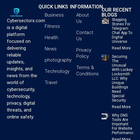
QUICK LINKS
INFORMATION
OUR RECENT
BLOGS
Business
About
Stepping
Cybersectors.com
Us
Stones For
Fitness
is a digital
Telegram:
Contact
Chat App To
platform
Health
Digital
Us
focused on
Universe
delivering
News
Read More
Privacy
reliable
Policy
Securing
photography
The
updates,
Unusual
Terms &
insights, and
With Lockey
Technology
Conditions
Locksmith
news from the
LLC: Why
Travel
world of
Unique
Buildings
cybersecurity,
Need
technology,
Special
Security
privacy, digital
Read More
threats, and
Why DNS
online safety.
Tools Are
Important
For Website
Performance
Read More