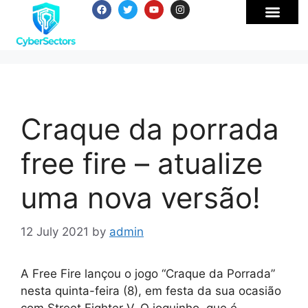
Craque da porrada
free fire – atualize
uma nova versão!
12 July 2021
by
admin
A Free Fire lançou o jogo “Craque da Porrada”
nesta quinta-feira (8), em festa da sua ocasião
com Street Fighter V. O joguinho, que é