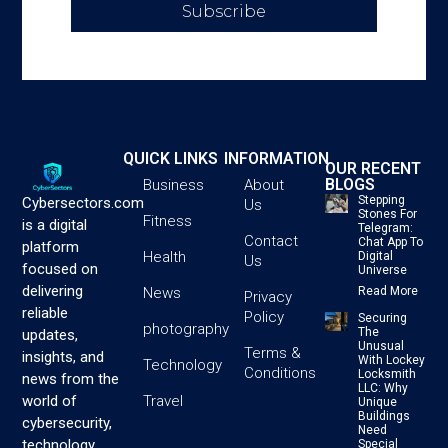
Subscribe
QUICK LINKS
INFORMATION
OUR RECENT
BLOGS
Business
About
Stepping
Cybersectors.com
Us
Stones For
Fitness
is a digital
Telegram:
Contact
Chat App To
platform
Health
Digital
Us
focused on
Universe
delivering
News
Read More
Privacy
reliable
Policy
Securing
photography
The
updates,
Unusual
Terms &
insights, and
With Lockey
Technology
Conditions
Locksmith
news from the
LLC: Why
Travel
world of
Unique
Buildings
cybersecurity,
Need
technology,
Special