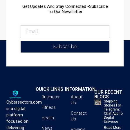
Get Updates And Stay Connected -Subscribe
To Our Newsletter
Subscribe
QUICK LINKS
INFORMATION
OUR RECENT
BLOGS
Business
About
Stepping
Cybersectors.com
Us
Stones For
Fitness
is a digital
Telegram:
Contact
Chat App To
platform
Health
Digital
Us
focused on
Universe
delivering
News
Read More
Privacy