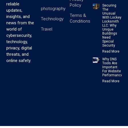
reliable
Policy
Securing
photography
The
updates,
Unusual
Terms &
insights, and
With Lockey
Technology
Conditions
Locksmith
news from the
LLC: Why
Travel
world of
Unique
Buildings
cybersecurity,
Need
technology,
Special
Security
privacy, digital
Read More
threats, and
Why DNS
online safety.
Tools Are
Important
For Website
Performance
Read More