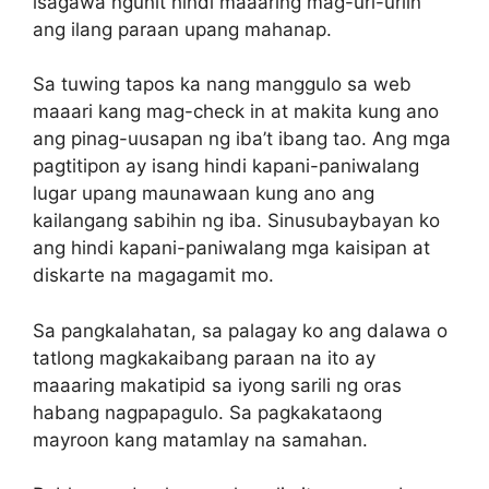
isagawa ngunit hindi maaaring mag-uri-uriin
ang ilang paraan upang mahanap.
Sa tuwing tapos ka nang manggulo sa web
maaari kang mag-check in at makita kung ano
ang pinag-uusapan ng iba’t ibang tao. Ang mga
pagtitipon ay isang hindi kapani-paniwalang
lugar upang maunawaan kung ano ang
kailangang sabihin ng iba. Sinusubaybayan ko
ang hindi kapani-paniwalang mga kaisipan at
diskarte na magagamit mo.
Sa pangkalahatan, sa palagay ko ang dalawa o
tatlong magkakaibang paraan na ito ay
maaaring makatipid sa iyong sarili ng oras
habang nagpapagulo. Sa pagkakataong
mayroon kang matamlay na samahan.