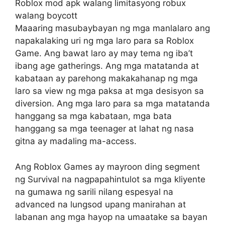
Roblox mod apk walang limitasyong robux
walang boycott
Maaaring masubaybayan ng mga manlalaro ang
napakalaking uri ng mga laro para sa Roblox
Game. Ang bawat laro ay may tema ng iba’t
ibang age gatherings. Ang mga matatanda at
kabataan ay parehong makakahanap ng mga
laro sa view ng mga paksa at mga desisyon sa
diversion. Ang mga laro para sa mga matatanda
hanggang sa mga kabataan, mga bata
hanggang sa mga teenager at lahat ng nasa
gitna ay madaling ma-access.
Ang Roblox Games ay mayroon ding segment
ng Survival na nagpapahintulot sa mga kliyente
na gumawa ng sarili nilang espesyal na
advanced na lungsod upang manirahan at
labanan ang mga hayop na umaatake sa bayan