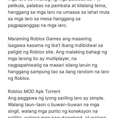
pelikula, palabas na pambata at kilalang tema,
hanggang sa mga laro na umaasa sa lahat mula
sa mga laro sa mesa hanggang sa
pagpapanggap na mga laro.
Maraming Roblox Games ang maaaring
isagawa kasama ng iba’t ibang indibidwal sa
paligid ng Roblox site. Ang malaking bahagi ng
mga larong ito ay multiplayer, na
nagpapahiwatig na maaari silang laruin ng
hanggang sampung tao sa ilang random na laro
ng Roblox.
Roblox MOD Apk Torrent
Ang paggawa ng iyong sariling laro ay simple.
Walang taun-taon o buwan-buwan na mga
singil, walang mga punto ng koneksyon na
nalilito, walang mga pag-download, at walang