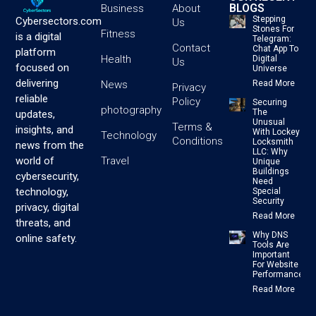
BLOGS
Business
About
Stepping
Cybersectors.com
Us
Stones For
Fitness
is a digital
Telegram:
Contact
Chat App To
platform
Health
Digital
Us
focused on
Universe
delivering
News
Read More
Privacy
reliable
Policy
Securing
photography
The
updates,
Unusual
Terms &
insights, and
With Lockey
Technology
Conditions
Locksmith
news from the
LLC: Why
Travel
world of
Unique
Buildings
cybersecurity,
Need
technology,
Special
Security
privacy, digital
Read More
threats, and
Why DNS
online safety.
Tools Are
Important
For Website
Performance
Read More