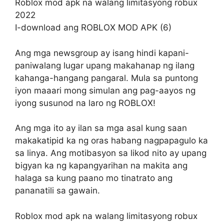
Roblox mod apk na walang limitasyong robux
2022
I-download ang ROBLOX MOD APK (6)
Ang mga newsgroup ay isang hindi kapani-
paniwalang lugar upang makahanap ng ilang
kahanga-hangang pangaral. Mula sa puntong
iyon maaari mong simulan ang pag-aayos ng
iyong susunod na laro ng ROBLOX!
Ang mga ito ay ilan sa mga asal kung saan
makakatipid ka ng oras habang nagpapagulo ka
sa linya. Ang motibasyon sa likod nito ay upang
bigyan ka ng kapangyarihan na makita ang
halaga sa kung paano mo tinatrato ang
pananatili sa gawain.
Roblox mod apk na walang limitasyong robux