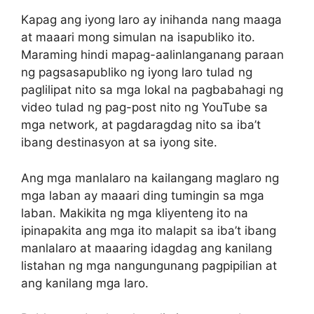
Kapag ang iyong laro ay inihanda nang maaga
at maaari mong simulan na isapubliko ito.
Maraming hindi mapag-aalinlanganang paraan
ng pagsasapubliko ng iyong laro tulad ng
paglilipat nito sa mga lokal na pagbabahagi ng
video tulad ng pag-post nito ng YouTube sa
mga network, at pagdaragdag nito sa iba’t
ibang destinasyon at sa iyong site.
Ang mga manlalaro na kailangang maglaro ng
mga laban ay maaari ding tumingin sa mga
laban. Makikita ng mga kliyenteng ito na
ipinapakita ang mga ito malapit sa iba’t ibang
manlalaro at maaaring idagdag ang kanilang
listahan ng mga nangungunang pagpipilian at
ang kanilang mga laro.