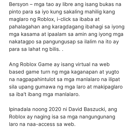
Bersyon – mga tao ay libre ang isang bukas na
pinto para sa iyo kung sakaling mahilig kang
maglaro ng Roblox, i-click sa ibaba at
pahalagahan ang karagdagang ibahagi sa iyong
mga kasama at ipaalam sa amin ang iyong mga
nakatagpo sa pangungusap sa ilalim na ito ay
para sa lahat ng bilis. .
Ang Roblox Game ay isang virtual na web
based game turn ng mga kaganapan at yugto
na nagpapahintulot sa mga manlalaro na ilipat
sila upang gumawa ng mga laro at makipaglaro
sa iba’t ibang mga manlalaro.
Ipinadala noong 2020 ni David Baszucki, ang
Roblox ay naging isa sa mga nangungunang
laro na naa-access sa web.