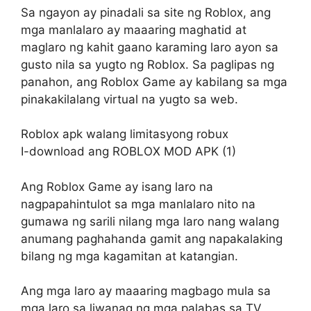
Sa ngayon ay pinadali sa site ng Roblox, ang
mga manlalaro ay maaaring maghatid at
maglaro ng kahit gaano karaming laro ayon sa
gusto nila sa yugto ng Roblox. Sa paglipas ng
panahon, ang Roblox Game ay kabilang sa mga
pinakakilalang virtual na yugto sa web.
Roblox apk walang limitasyong robux
I-download ang ROBLOX MOD APK (1)
Ang Roblox Game ay isang laro na
nagpapahintulot sa mga manlalaro nito na
gumawa ng sarili nilang mga laro nang walang
anumang paghahanda gamit ang napakalaking
bilang ng mga kagamitan at katangian.
Ang mga laro ay maaaring magbago mula sa
mga laro sa liwanag ng mga palabas sa TV,