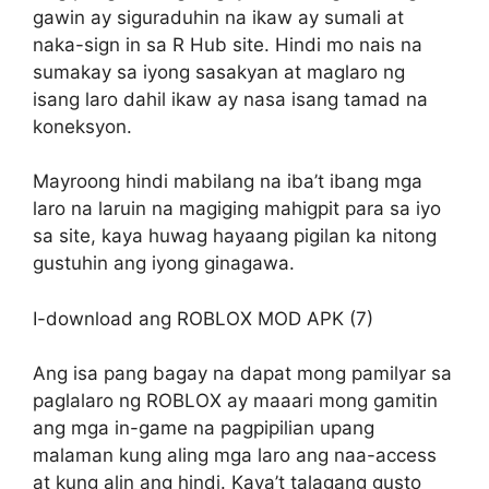
gawin ay siguraduhin na ikaw ay sumali at
naka-sign in sa R ​​Hub site. Hindi mo nais na
sumakay sa iyong sasakyan at maglaro ng
isang laro dahil ikaw ay nasa isang tamad na
koneksyon.
Mayroong hindi mabilang na iba’t ibang mga
laro na laruin na magiging mahigpit para sa iyo
sa site, kaya huwag hayaang pigilan ka nitong
gustuhin ang iyong ginagawa.
I-download ang ROBLOX MOD APK (7)
Ang isa pang bagay na dapat mong pamilyar sa
paglalaro ng ROBLOX ay maaari mong gamitin
ang mga in-game na pagpipilian upang
malaman kung aling mga laro ang naa-access
at kung alin ang hindi. Kaya’t talagang gusto