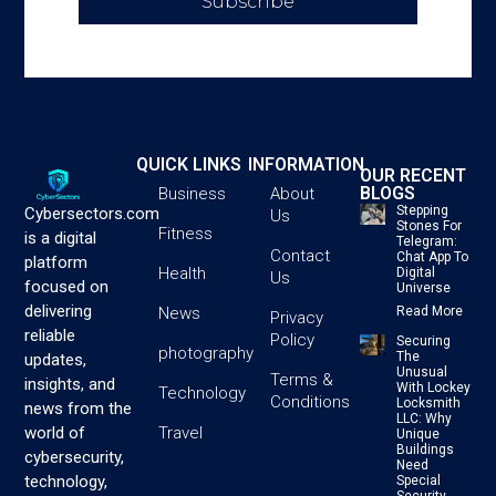
Subscribe
QUICK LINKS
INFORMATION
OUR RECENT
BLOGS
Business
About
Stepping
Cybersectors.com
Us
Stones For
Fitness
is a digital
Telegram:
Contact
Chat App To
platform
Health
Digital
Us
focused on
Universe
delivering
News
Read More
Privacy
reliable
Policy
Securing
photography
The
updates,
Unusual
Terms &
insights, and
With Lockey
Technology
Conditions
Locksmith
news from the
LLC: Why
Travel
world of
Unique
Buildings
cybersecurity,
Need
technology,
Special