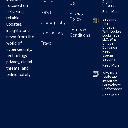
Health
Digital
Us
focused on
Universe
delivering
News
Read More
Privacy
reliable
Policy
Securing
photography
The
updates,
Unusual
Terms &
insights, and
With Lockey
Technology
Conditions
Locksmith
news from the
LLC: Why
Travel
world of
Unique
Buildings
cybersecurity,
Need
technology,
Special
Security
privacy, digital
Read More
threats, and
Why DNS
online safety.
Tools Are
Important
For Website
Performance
Read More