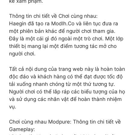
kẻ xâm phạm.
Thông tin chi tiết về Chơi cùng nhau:
Haegin đã tạo ra Modlh.Co và liên tục đưa ra
một phiên bản khác để người chơi tham gia.
Đây là một cái gì đó ngoài một trò chơi. Một lớp
thiết bị mang lại một điểm tương tác mở cho
người chơi.
Tất cả nội dung của trang web này là hoàn toàn
độc đáo và khách hàng có thể đạt được tốc độ
tải xuống nhanh chóng từ một thứ tương tự.
Người chơi có thể lắp ráp các biểu tượng của họ
và sử dụng các nhân vật để hoàn thành nhiệm
vụ.
Chơi cùng nhau Modpure: Thông tin chi tiết về
Gameplay: