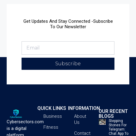
Get Updates And Stay Connected -Subscribe
To Our Newsletter
Subscribe
QUICK LINKS
INFORMATION
OUR RECENT
BLOGS
Business
About
Stepping
Cybersectors.com
Us
Stones For
Fitness
is a digital
Telegram:
Contact
Chat App To
platform