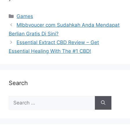
Games
Mlbbvoucer com Sudahkah Anda Mendapat
Berlian Gratis Di Sini?
Essential Extract CBD Review – Get
Essential Healing With The #1 CBD!
Search