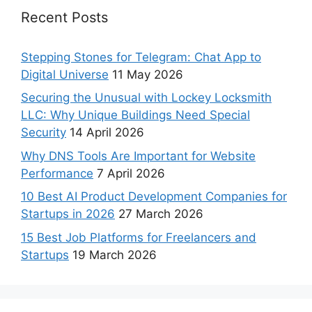
Recent Posts
Stepping Stones for Telegram: Chat App to
Digital Universe
11 May 2026
Securing the Unusual with Lockey Locksmith
LLC: Why Unique Buildings Need Special
Security
14 April 2026
Why DNS Tools Are Important for Website
Performance
7 April 2026
10 Best AI Product Development Companies for
Startups in 2026
27 March 2026
15 Best Job Platforms for Freelancers and
Startups
19 March 2026