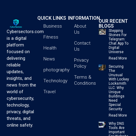
QUICK LINKS
INFORMATION
OUR RECENT
BLOGS
Business
About
Stepping
Cybersectors.com
Us
Stones For
Fitness
is a digital
Telegram:
Contact
Chat App To
platform
Health
Digital
Us
focused on
Universe
delivering
News
Read More
Privacy
reliable
Policy
Securing
photography
The
updates,
Unusual
Terms &
insights, and
With Lockey
Technology
Conditions
Locksmith
news from the
LLC: Why
Travel
world of
Unique
Buildings
cybersecurity,
Need
technology,
Special
Security
privacy, digital
Read More
threats, and
Why DNS
online safety.
Tools Are
Important