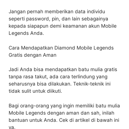
Jangan pernah memberikan data individu
seperti password, pin, dan lain sebagainya
kepada siapapun demi keamanan akun Mobile
Legends Anda.
Cara Mendapatkan Diamond Mobile Legends
Gratis dengan Aman
Jadi Anda bisa mendapatkan batu mulia gratis
tanpa rasa takut, ada cara terlindung yang
seharusnya bisa dilakukan. Teknik-teknik ini
tidak sulit untuk diikuti.
Bagi orang-orang yang ingin memiliki batu mulia
Mobile Legends dengan aman dan sah, inilah
bantuan untuk Anda. Cek di artikel di bawah ini
ya.