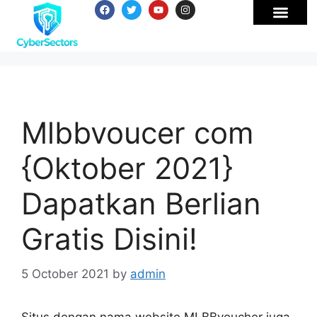
Mlbbvoucer com
{Oktober 2021}
Dapatkan Berlian
Gratis Disini!
5 October 2021
by
admin
Situs dengan nama website MLBBvoucher juga