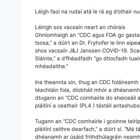
Léigh faoi na rudaí atá le rá ag d’othair nu
Léirigh sos vacsaín neart an chórais
Ghníomhaigh an “CDC agus FDA go gasta 
tsosa,” a dúirt an Dr. Fryhofer le linn e
shos vacsaín J&J Janssen COVID-19. Scaoil
Sláinte,” a d’fhéadfadh “go dtiocfadh tua
mhéadaithe.”
Ina theannta sin, thug an CDC foláireamh
téachtáin fola, díobháil mhór a dhéanamh,”
dtugann an “CDC comhairle do sheiceáil an
pláitíní a ceathair (PL4 ) tástáil antashubs
Tugann an “CDC comhairle i gcoinne teirip
pláitíní ceithre dearfach,” a dúirt sí. “M
dhéanamh ar úsáid frithdhúlagráin neamh