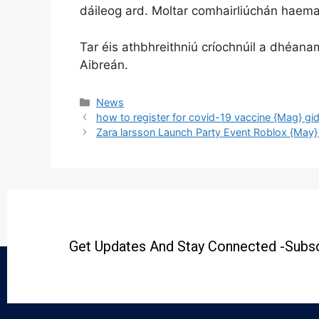
dáileog ard. Moltar comhairliúchán haemait
Tar éis athbhreithniú críochnúil a dhéan
Aibreán.
News
how to register for covid-19 vaccine {Mag} gid
Zara larsson Launch Party Event Roblox {May} 
Get Updates And Stay Connected -Subsc