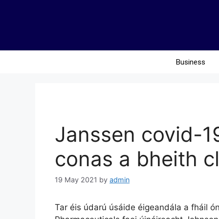
Business
Janssen covid-19
conas a bheith cl
19 May 2021
by
admin
Tar éis údarú úsáide éigeandála a fháil ó