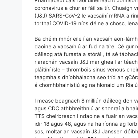
Pharmaceuticals faoi úinéireacht Johnson
coronavirus a chur ar fáil sa tír. Chuaig
(J&J) SARS-CoV-2 le vacsaíní mRNA a ri
torthaí COVID-19 níos déine a chosc, lena 
Ba chéim mhór eile í an vacsaín aon-lámha
daoine a vacsaíniú ar fud na tíre. Cé gur 
dáileog atá furasta a stóráil, tá sé tábhac
riarachán vacsaín J&J mar gheall ar téach
pláitíní ísle – thrombóis sinus venous ch
teagmhais dhíobhálacha seo tríd an gCóra
á chomhbhainistiú ag na hIonaid um Rial
I measc beagnach 8 milliún dáileog den v
agus CDC athbhreithniú ar shonraí a bhain
TTS cheirbreach i ndaoine a fuair an vac
idir 18 agus 48, agus na hairíonna ag forb
sos, moltar an vacsaín J&J Janssen dóibh 