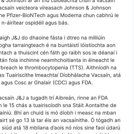
 & Johnson ar an tríú cuideachta chun a vacsaín
h vacsaín veicteora víreasach Johnson & Johnson
nne Pfizer-BioNTech agus Moderna chun cabhrú le
n-áirítear ospidéil agus bás.
igh J&J do dhaoine fásta i dtreo na milliúin
rogha tarraingteach é na buntáistí lóistíochta aon
htach a thuiscint cén fáth go raibh sos le déanaí i
tán fola inchinne neamhchoitianta in éineacht le
eirbreach le thrombocytopenia (TTS). Aithníodh na
s Tuairiscithe Imeachtaí Díobhálacha Vacsaín, atá
ú agus Cosc ar Ghalair (CDC) agus FDA.
acsaín J&J a tugadh trí Aibreán, rinne an FDA
 le 15 chás a tuairiscíodh sna Stáit Aontaithe de
saíniú. Bhí an chuid is mó díobh i measc na mban
airt sé go 13 lá tar éis an vacsaínithe. Ó tógadh an
siúd atá 18 mbliana d’aois nó níos sine faoi údarú