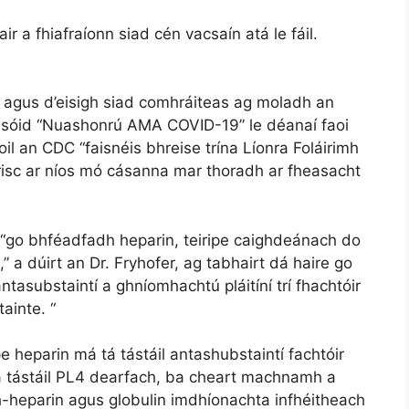
air a fhiafraíonn siad cén vacsaín atá le fáil.
agus d’eisigh siad comhráiteas ag moladh an
ipeasóid “Nuashonrú AMA COVID-19” le déanaí faoi
 an CDC “faisnéis bhreise trína Líonra Foláirimh
irisc ar níos mó cásanna mar thoradh ar fheasacht
 “go bhféadfadh heparin, teiripe caighdeánach do
 a dúirt an Dr. Fryhofer, ag tabhairt dá haire go
tasubstaintí a ghníomhachtú pláitíní trí fhachtóir
tainte. “
e heparin má tá tástáil antashubstaintí fachtóir
á tá tástáil PL4 dearfach, ba cheart machnamh a
-heparin agus globulin imdhíonachta infhéitheach