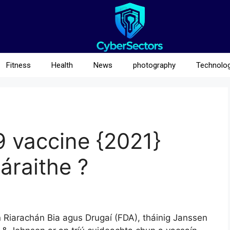
Fitness
Health
News
photography
Technolo
 vaccine {2021}
áraithe ?
n Riarachán Bia agus Drugaí (FDA), tháinig Janssen