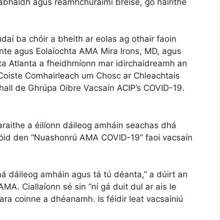
abhaidh agus réamhchúraimí breise, go háirithe
daí ba chóir a bheith ar eolas ag othair faoin
áinte agus Eolaíochta AMA Mira Irons, MD, agus
lta Atlanta a fheidhmíonn mar idirchaidreamh an
 Coiste Comhairleach um Chosc ar Chleachtais
bhall de Ghrúpa Oibre Vacsaín ACIP’s COVID-19.
araithe a éilíonn dáileog amháin seachas dhá
easóid den “Nuashonrú AMA COVID-19” faoi vacsaín
ná dáileog amháin agus tá tú déanta,” a dúirt an
MA. Ciallaíonn sé sin “ní gá duit dul ar ais le
ara coinne a dhéanamh. Is féidir leat vacsaíniú