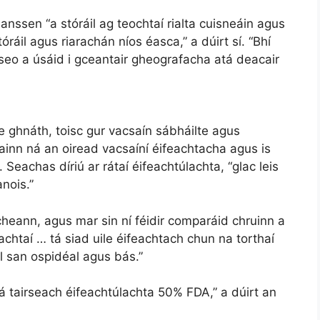
Janssen “a stóráil ag teochtaí rialta cuisneáin agus
óráil agus riarachán níos éasca,” a dúirt sí. “Bhí
n seo a úsáid i gceantair gheografacha atá deacair
e ghnáth, toisc gur vacsaín sábháilte agus
ainn ná an oiread vacsaíní éifeachtacha agus is
s. Seachas díriú ar rátaí éifeachtúlachta, “glac leis
anois.”
cheann, agus mar sin ní féidir comparáid chruinn a
hachtaí … tá siad uile éifeachtach chun na torthaí
l san ospidéal agus bás.”
ná tairseach éifeachtúlachta 50% FDA,” a dúirt an