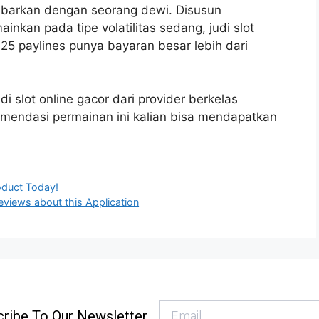
ambarkan dengan seorang dewi. Disusun
nkan pada tipe volatilitas sedang, judi slot
25 paylines punya bayaran besar lebih dari
 slot online gacor dari provider berkelas
ndasi permainan ini kalian bisa mendapatkan
roduct Today!
views about this Application
ribe To Our Newsletter