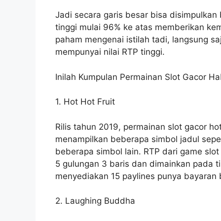
Jadi secara garis besar bisa disimpulka
tinggi mulai 96% ke atas memberikan ke
paham mengenai istilah tadi, langsung sa
mempunyai nilai RTP tinggi.
Inilah Kumpulan Permainan Slot Gacor H
1. Hot Hot Fruit
Rilis tahun 2019, permainan slot gacor ho
menampilkan beberapa simbol jadul seper
beberapa simbol lain. RTP dari game slot
5 gulungan 3 baris dan dimainkan pada tipe 
menyediakan 15 paylines punya bayaran 
2. Laughing Buddha