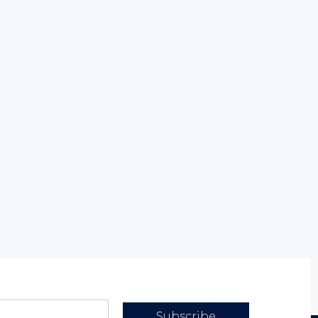
Subscribe