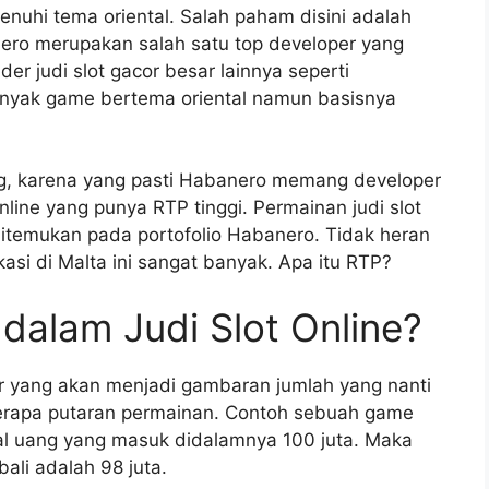
nuhi tema oriental. Salah paham disini adalah
ero merupakan salah satu top developer yang
der judi slot gacor besar lainnya seperti
yak game bertema oriental namun basisnya
ng, karena yang pasti Habanero memang developer
ine yang punya RTP tinggi. Permainan judi slot
itemukan pada portofolio Habanero. Tidak heran
si di Malta ini sangat banyak. Apa itu RTP?
dalam Judi Slot Online?
yer yang akan menjadi gambaran jumlah yang nanti
berapa putaran permainan. Contoh sebuah game
otal uang yang masuk didalamnya 100 juta. Maka
ali adalah 98 juta.