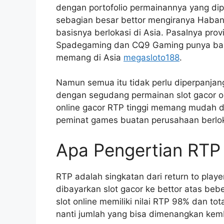
dengan portofolio permainannya yang dipe
sebagian besar bettor mengiranya Haban
basisnya berlokasi di Asia. Pasalnya provi
Spadegaming dan CQ9 Gaming punya ban
memang di Asia
megasloto188
.
Namun semua itu tidak perlu diperpanja
dengan segudang permainan slot gacor onl
online gacor RTP tinggi memang mudah d
peminat games buatan perusahaan berloka
Apa Pengertian RTP 
RTP adalah singkatan dari return to pla
dibayarkan slot gacor ke bettor atas be
slot online memiliki nilai RTP 98% dan t
nanti jumlah yang bisa dimenangkan kemb