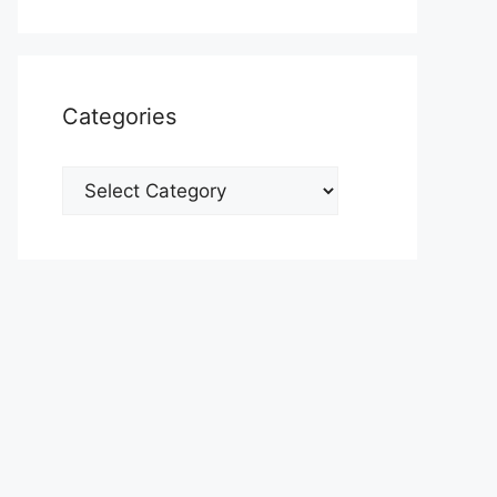
Categories