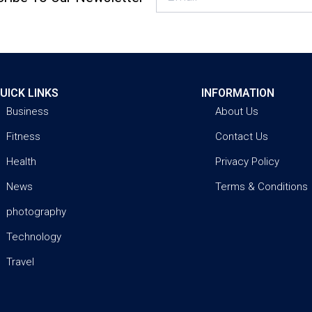
UICK LINKS
INFORMATION
Business
About Us
Fitness
Contact Us
Health
Privacy Policy
News
Terms & Conditions
photography
Technology
Travel