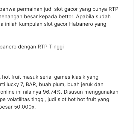
n bahwa permainan judi slot gacor yang punya RTP
menangan besar kepada bettor. Apabila sudah
ja inilah kumpulan slot gacor Habanero yang
abanero dengan RTP Tinggi
t hot fruit masuk serial games klasik yang
ti lucky 7, BAR, buah plum, buah jeruk dan
 online ini nilainya 96.74%. Disusun menggunakan
volatilitas tinggi, judi slot hot hot fruit yang
besar 50.000x.