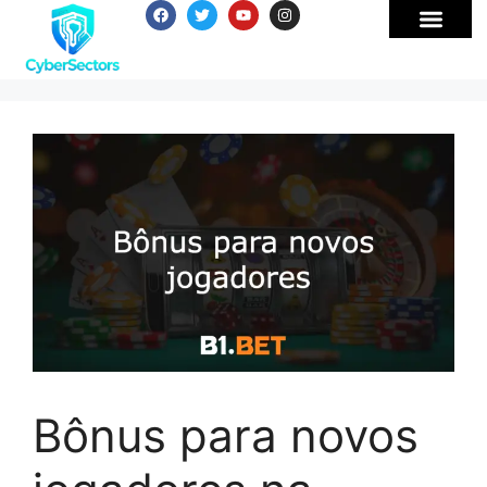
Bônus para novos