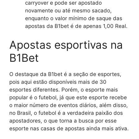
carryover e pode ser apostado
novamente ou até mesmo sacado,
enquanto o valor mínimo de saque das
apostas da B1bet é de apenas 1,00 Real.
Apostas esportivas na
B1Bet
O destaque da B1bet é a seção de esportes,
pois aqui estão disponíveis mais de 30
esportes diferentes. Porém, o esporte mais
popular é o futebol, já que este esporte recebe
o maior número de eventos diários, além disso,
no Brasil, o futebol é a verdadeira paixão dos
apostadores, o que torna a busca por esse
esporte nas casas de apostas ainda mais ativa.