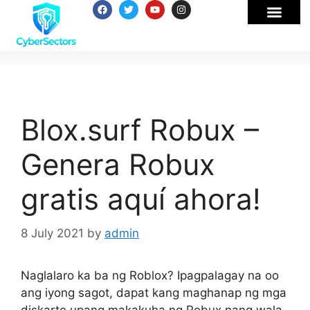
Blox.surf Robux –
Genera Robux
gratis aquí ahora!
8 July 2021
by
admin
Naglalaro ka ba ng Roblox? Ipagpalagay na oo
ang iyong sagot, dapat kang maghanap ng mga
diskarte upang makakuha ng Robux nang wala.