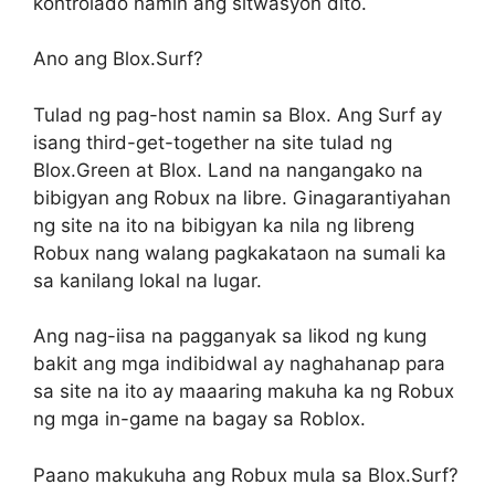
kontrolado namin ang sitwasyon dito.
Ano ang Blox.Surf?
Tulad ng pag-host namin sa Blox. Ang Surf ay
isang third-get-together na site tulad ng
Blox.Green at Blox. Land na nangangako na
bibigyan ang Robux na libre. Ginagarantiyahan
ng site na ito na bibigyan ka nila ng libreng
Robux nang walang pagkakataon na sumali ka
sa kanilang lokal na lugar.
Ang nag-iisa na pagganyak sa likod ng kung
bakit ang mga indibidwal ay naghahanap para
sa site na ito ay maaaring makuha ka ng Robux
ng mga in-game na bagay sa Roblox.
Paano makukuha ang Robux mula sa Blox.Surf?